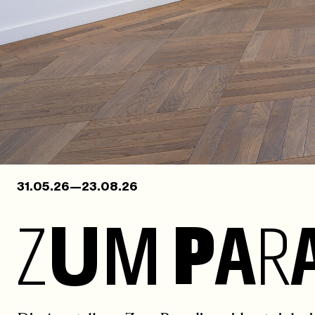
31.05.26—23.08.26
Z
U
M
P
A
R