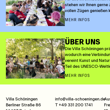
stehen wir Ihnen gerne 
vollen Zügen genießen 
MEHR INFOS
ÜBER UNS
Die Villa Schöningen pr
wodurch eine Verbindun
vereint Kunst und Natur
Teil des UNESCO-Weltku
MEHR INFOS
Villa Schöningen
info@villa-schoeningen.de
Au
Berliner Straße 86
T +49 331 200 1741
Fr