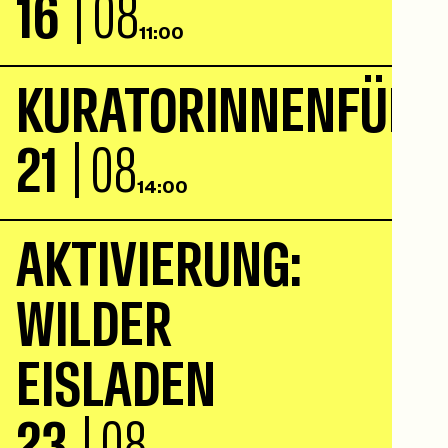
16
| 08
11:00
K
U
R
A
T
O
R
I
N
N
E
N
F
Ü
H
R
21
| 08
14:00
A
K
T
I
V
I
E
R
U
N
G
:
W
I
L
D
E
R
E
I
S
L
A
D
E
N
23
| 08