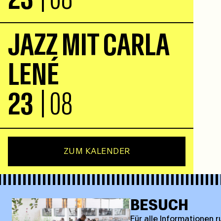
J
A
Z
Z
M
I
T
C
A
R
L
A
L
E
N
É
23
| 08
ZUM KALENDER
BESUCH
Für alle Informationen