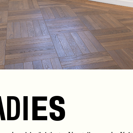
A
D
I
E
S