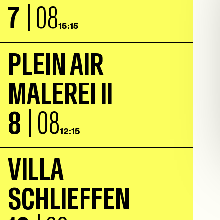
7
| 08
15:15
P
L
E
I
N
A
I
R
M
A
L
E
R
E
I
I
I
8
| 08
12:15
V
I
L
L
A
S
C
H
L
I
E
F
F
E
N