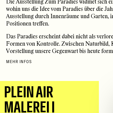
Die Ausstellung Zum Paradies widmet sich ei
wohin uns die Idee vom Paradies über die Jahr
Ausstellung durch Innenräume und Garten, in 
Positionen treffen.
Das Paradies erscheint dabei nicht als verlo
Formen von Kontrolle. Zwischen Naturbild, K
Vorstellung unsere Gegenwart bis heute form
MEHR INFOS
P
L
E
I
N
A
I
R
M
A
L
E
R
E
I
I