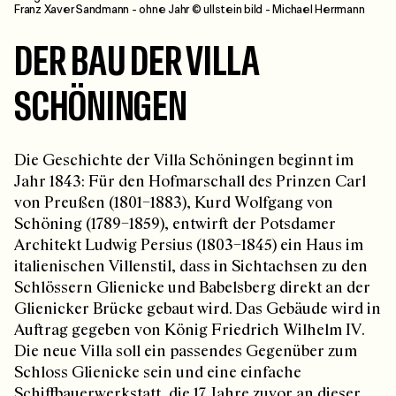
Franz Xaver Sandmann - ohne Jahr © ullstein bild - Michael Herrmann
DER BAU DER VILLA
SCHÖNINGEN
Die Geschichte der Villa Schöningen beginnt im
Jahr 1843: Für den Hofmarschall des Prinzen Carl
von Preußen (1801–1883), Kurd Wolfgang von
Schöning (1789–1859), entwirft der Potsdamer
Architekt Ludwig Persius (1803–1845) ein Haus im
italienischen Villenstil, dass in Sichtachsen zu den
Schlössern Glienicke und Babelsberg direkt an der
Glienicker Brücke gebaut wird. Das Gebäude wird in
Auftrag gegeben von König Friedrich Wilhelm IV.
Die neue Villa soll ein passendes Gegenüber zum
Schloss Glienicke sein und eine einfache
Schiffbauerwerkstatt, die 17 Jahre zuvor an dieser