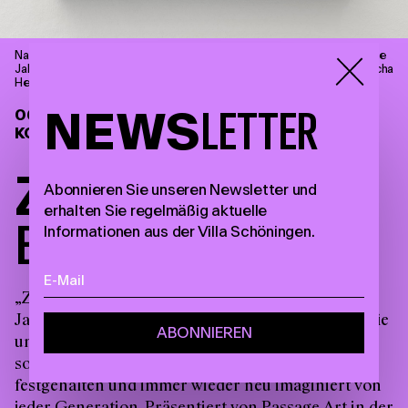
Narcisse Díaz de la Peña, Badende Nymphen an einem Waldsee, ohne
Jahresangabe, Öl auf Holz, 18 x 31,4 cm © Villa Schöningen. Foto: Sascha
Herrmann, 2023.
NEWS
LETTER
06.09.26—28.03.27
KOMMENDE AUSSTELLUNG
Z
W
I
S
C
H
E
N
D
E
N
Abonnieren Sie unseren Newsletter und
erhalten Sie regelmäßig aktuelle
B
Ä
U
M
E
N
Informationen aus der Villa Schöningen.
„Zwischen den Bäumen“ umspannt drei
Jahrhunderte von Malerei, Skulptur und Fotografie
und versteht den Wald nicht als festes Motiv,
sondern als gemeinsames Terrain — gelesen,
festgehalten und immer wieder neu imaginiert von
jeder Generation. Präsentiert von Passage Art in der