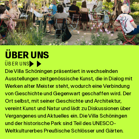
ÜBER UNS
ÜBER UNS
Die Villa Schöningen präsentiert in wechselnden
Ausstellungen zeitgenössische Kunst, die in Dialog mit
Werken alter Meister steht, wodurch eine Verbindung
von Geschichte und Gegenwart geschaffen wird. Der
Ort selbst, mit seiner Geschichte und Architektur,
vereint Kunst und Natur und lädt zu Diskussionen über
Vergangenes und Aktuelles ein. Die Villa Schöningen
und der historische Park sind Teil des UNESCO-
Weltkulturerbes Preußische Schlösser und Gärten.