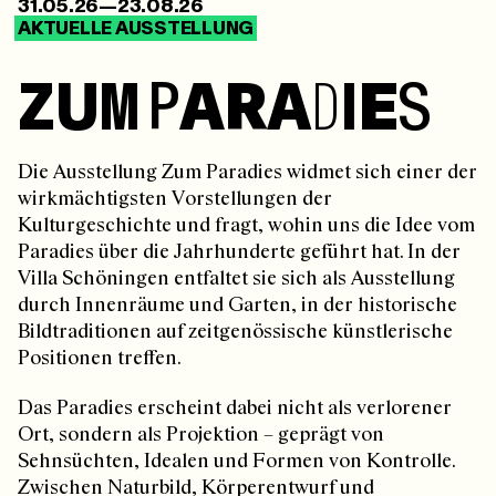
31.05.26—23.08.26
AKTUELLE AUSSTELLUNG
Z
U
M
P
A
R
A
D
I
E
S
Die Ausstellung Zum Paradies widmet sich einer der
wirkmächtigsten Vorstellungen der
Kulturgeschichte und fragt, wohin uns die Idee vom
Paradies über die Jahrhunderte geführt hat. In der
Villa Schöningen entfaltet sie sich als Ausstellung
durch Innenräume und Garten, in der historische
Bildtraditionen auf zeitgenössische künstlerische
Positionen treffen.
Das Paradies erscheint dabei nicht als verlorener
Ort, sondern als Projektion – geprägt von
Sehnsüchten, Idealen und Formen von Kontrolle.
Zwischen Naturbild, Körperentwurf und