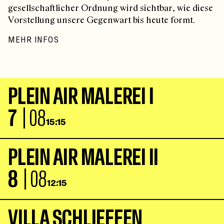
gesellschaftlicher Ordnung wird sichtbar, wie diese
Vorstellung unsere Gegenwart bis heute formt.
MEHR INFOS
P
L
E
I
N
A
I
R
M
A
L
E
R
E
I
I
7
| 08
15:15
P
L
E
I
N
A
I
R
M
A
L
E
R
E
I
I
I
8
| 08
12:15
V
I
L
L
A
S
C
H
L
I
E
F
F
E
N