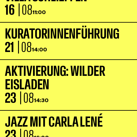
16
| 08
11:00
K
U
R
A
T
O
R
I
N
N
E
N
F
Ü
H
R
U
N
G
21
| 08
14:00
A
K
T
I
V
I
E
R
U
N
G
:
W
I
L
D
E
R
E
I
S
L
A
D
E
N
23
| 08
14:30
J
A
Z
Z
M
I
T
C
A
R
L
A
L
E
N
É
23
| 08