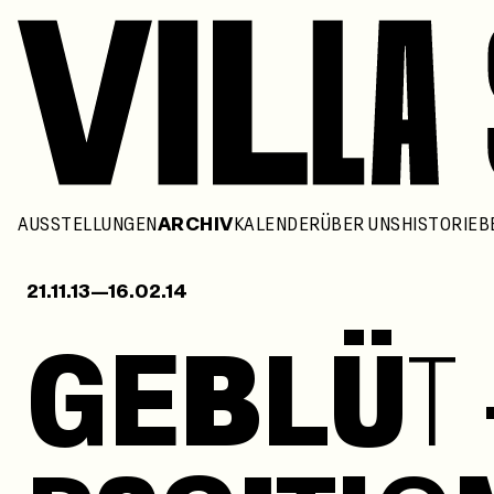
AUSSTELLUNGEN
ARCHIV
KALENDER
ÜBER UNS
HISTORIE
B
21.11.13—16.02.14
G
E
B
L
Ü
T