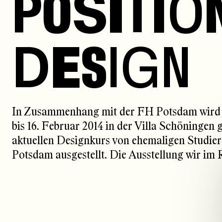
P
O
S
I
T
I
O
D
E
S
I
G
N
In Zusammenhang mit der FH Potsdam wird d
bis 16. Februar 2014 in der Villa Schöningen
aktuellen Designkurs von ehemaligen Studie
Potsdam ausgestellt. Die Ausstellung wir im