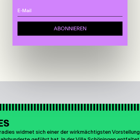
ES
adies widmet sich einer der wirkmächtigsten Vorstellunge
ahrhunderte geführt hat. In der Villa Schöningen entfaltet