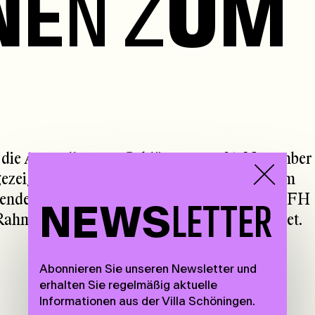
N
E
N
Z
U
M
ie Ausstellung >>Geblüt << vom 21. November
 gezeigt. Es werden Arbeiten und Beiträge zum
renden des Studiengangs Produktdesign der FH
NEWS
LETTER
 Rahmen der Designtage Brandenburg eröffnet.
Abonnieren Sie unseren Newsletter und
erhalten Sie regelmäßig aktuelle
Informationen aus der Villa Schöningen.