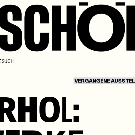
ESUCH
VERGANGENE AUSSTE
R
H
O
L
: