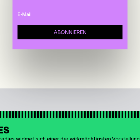
ES
adies widmet sich einer der wirkmächtigsten Vorstellunge