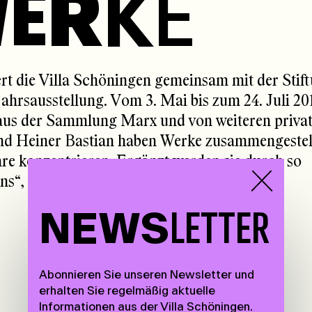
W
E
R
K
E
t die Villa Schöningen gemeinsam mit der Stif
ahrsausstellung. Vom 3. Mai bis zum 24. Juli 20
 aus der Sammlung Marx und von weiteren priva
nd Heiner Bastian haben Werke zusammengestell
re konzentrieren. Ergänzt werden sie durch so
ns“, „Marilyn Monroe“ oder die „Flowers“.
NEWS
LETTER
Abonnieren Sie unseren Newsletter und
erhalten Sie regelmäßig aktuelle
Informationen aus der Villa Schöningen.