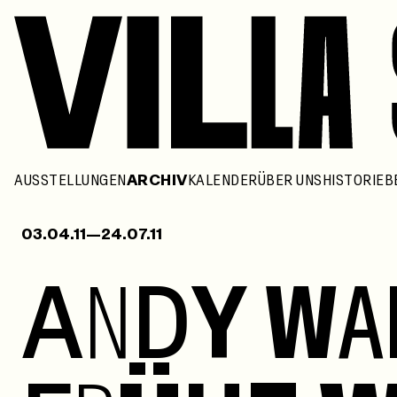
AUSSTELLUNGEN
ARCHIV
KALENDER
ÜBER UNS
HISTORIE
B
03.04.11—24.07.11
A
N
D
Y
W
A