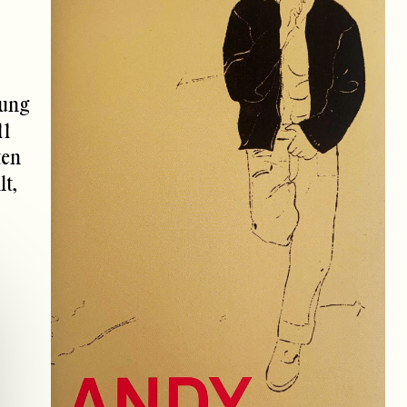
tung
11
ten
t,